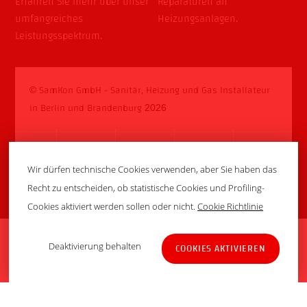
Erfahren Sie mehr über unser
Reparaturen an
umfangreiches
Heizungsanlagen
.
Leistungsspektrum
.
SamKon GmbH - Sanitär, Heizung und Gas Installateur
©
in Berlin und Brandenburg
2026
Wir dürfen technische Cookies verwenden, aber Sie haben das
Recht zu entscheiden, ob statistische Cookies und Profiling-
Startseite
Notdienst
Kontakt
Jobs
Impressum
Cookies aktiviert werden sollen oder nicht.
Cookie Richtlinie
Datenschutzerklärung
Back
Deaktivierung behalten
COOKIES AKTIVIEREN
To
Top