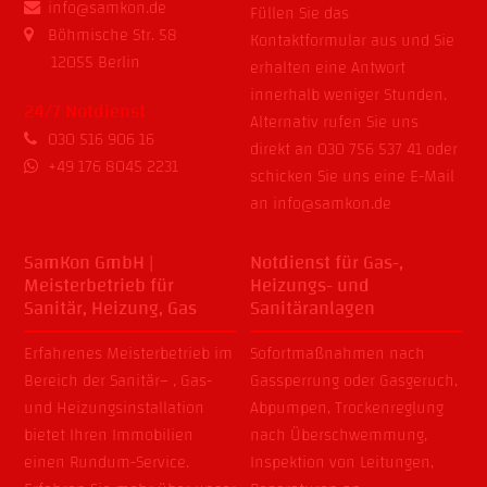
info@samkon.de
Füllen Sie das
Böhmische Str. 58
Kontaktformular
aus und Sie
12055 Berlin
erhalten eine Antwort
innerhalb weniger Stunden.
24/7 Notdienst
Alternativ rufen Sie uns
030 516 906 16
direkt an
030 756 537 41
oder
+49 176 8045 2231
schicken Sie uns eine E-Mail
an
info@samkon.de
SamKon GmbH |
Notdienst für Gas-,
Meisterbetrieb für
Heizungs- und
Sanitär, Heizung, Gas
Sanitäranlagen
Erfahrenes Meisterbetrieb im
Sofortmaßnahmen nach
Bereich der
Sanitär
– ,
Gas-
Gassperrung
oder
Gasgeruch
,
und
Heizungsinstallation
Abpumpen
,
Trockenreglung
bietet Ihren Immobilien
nach
Überschwemmung
,
einen Rundum-Service.
Inspektion von Leitungen
,