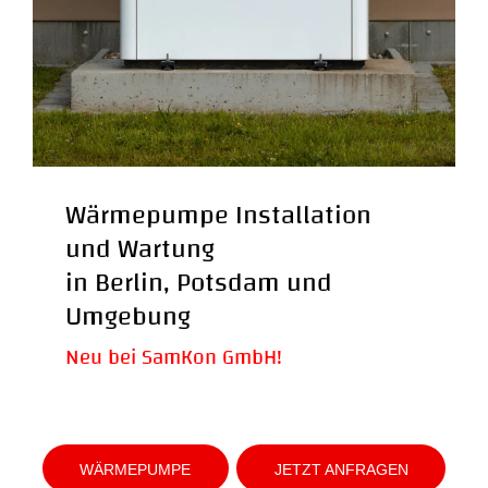
Wärmepumpe Installation
Badsanierung
und Wartung
in Berlin, Potsdam und
Sanierung-Referenzen
Umgebung
Weiterlesen >
Neu bei SamKon GmbH!
WÄRMEPUMPE
JETZT ANFRAGEN