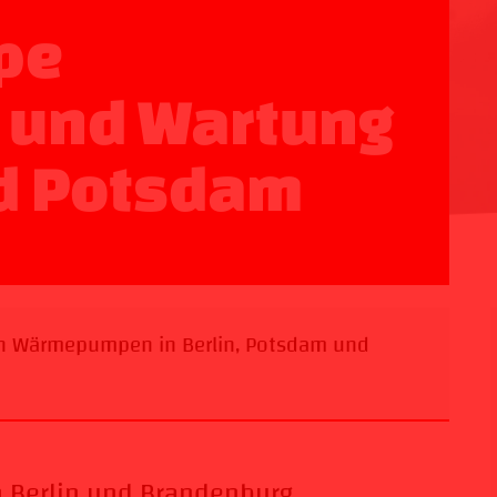
pe
n und Wartung
nd Potsdam
n Wärmepumpen in Berlin, Potsdam und
 Berlin und Brandenburg