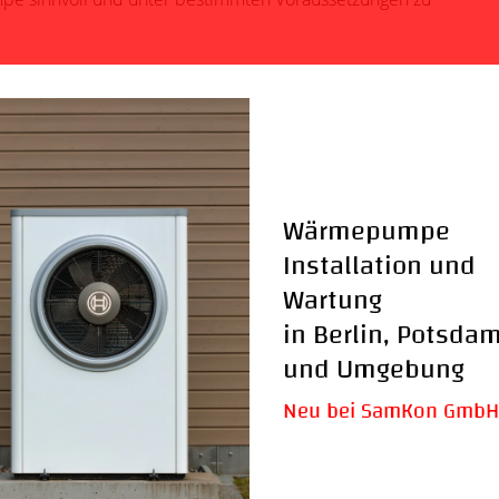
!
tage
kosten. Die Finanzierung von Wärmepumpen kann durch
mpen erfordern im Betrieb nur wenig Wartung. Darüber
ssilen Brennstoffen und den damit verbundenen
Wärmepumpe
e fossile Ressourcen und arbeitet ohne CO2-
Installation und
Wartung
von
in Berlin, Potsda
al
und Umgebung
ungsbedarf oder der
Neu bei SamKon GmbH
anlagen kontaktieren Sie
der telefonisch unter:
t unter der Rufnummer
030