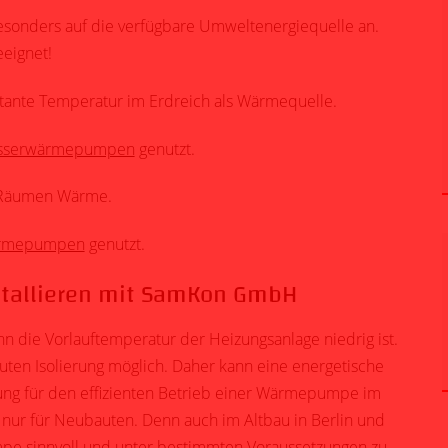
onders auf die verfügbare Umweltenergiequelle an.
eeignet!
tante Temperatur im Erdreich als Wärmequelle.
sserwärmepumpen
genutzt.
n Räumen Wärme.
ärmepumpen
genutzt.
tallieren mit SamKon GmbH
 die Vorlauftemperatur der Heizungsanlage niedrig ist.
guten Isolierung möglich. Daher kann eine energetische
ng für den effizienten Betrieb einer Wärmepumpe im
nur für Neubauten. Denn auch im Altbau in Berlin und
pe sinnvoll und unter bestimmten Voraussetzungen zu