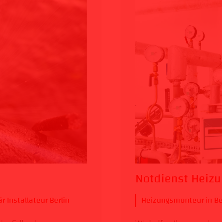
Notdienst Heizu
r Installateur Berlin
Heizungsmonteur in Be