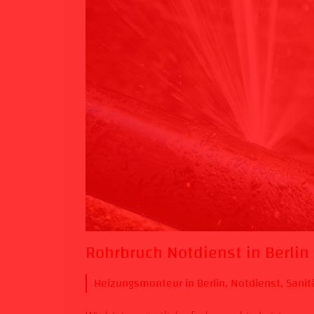
Rohrbruch Notdienst in Berlin
Heizungsmonteur in Berlin
,
Notdienst
,
Sanitä