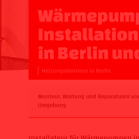
Wärmepum
Installatio
in Berlin u
Heizungsmonteur in Berlin
Monteur, Wartung und Reparaturen vo
Umgebung
Installateur für Wärmepumpen in