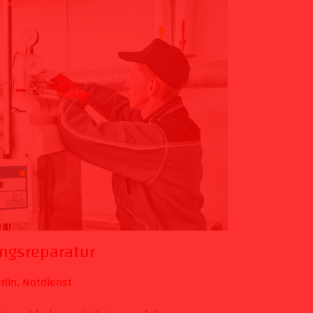
ngsreparatur
rlin
,
Notdienst