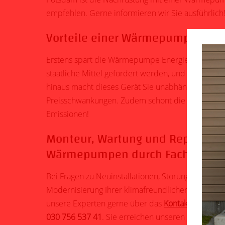
empfehlen. Gerne informieren wir Sie ausführlich
Vorteile einer Wärmepumpe-Mon
Erstens spart die Wärmepumpe Energie und Heiz
staatliche Mittel gefördert werden, und Wärmepu
hinaus macht dieses Gerät Sie unabhängig von fo
Preisschwankungen. Zudem schont die Wärmepump
Emissionen!
Monteur, Wartung und
Reparatur
Wärmepumpen durch Fachperson
Bei Fragen zu Neuinstallationen, Störungen, Wart
Modernisierung Ihrer klimafreundlichen Heizungs
unsere Experten gerne über das
Kontaktformular
o
030 756 537 41
. Sie erreichen unseren Notdiens