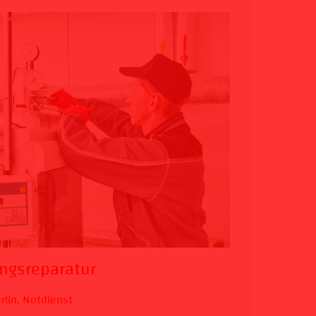
ngsreparatur
rlin
,
Notdienst