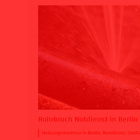
Rohrbruch Notdienst in Berlin
Heizungsmonteur in Berlin
,
Notdienst
,
Sanitä