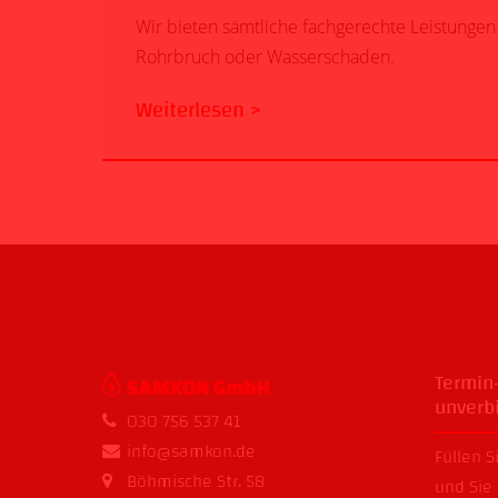
Wir bieten sämtliche fachgerechte Leistungen 
Rohrbruch oder Wasserschaden.
Weiterlesen >
Termin
unverb
030 756 537 41
info@samkon.de
Füllen 
Böhmische Str. 58
und Sie