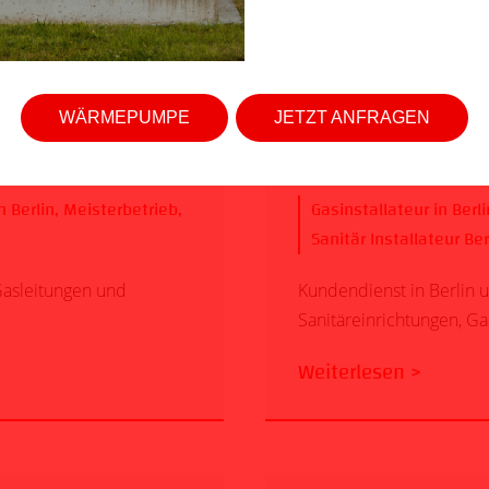
WÄRMEPUMPE
JETZT ANFRAGEN
erlin
Kundendienst
 Berlin
,
Meisterbetrieb
,
Gasinstallateur in Berli
Sanitär Installateur Ber
Gasleitungen und
Kundendienst in Berlin 
Sanitäreinrichtungen, Ga
Weiterlesen >