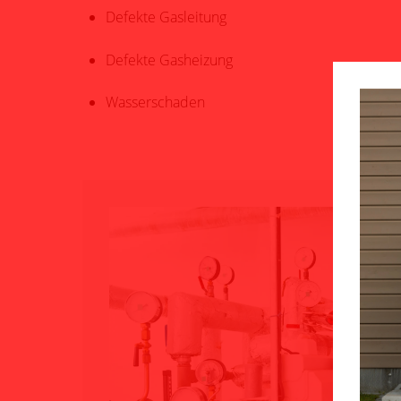
Defekte Gasleitung
Defekte Gasheizung
Wasserschaden