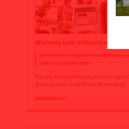
Wartung und Instandsetzung B
Gasinstallateur in Berlin
,
Heizungsmonteur in
Sanitär Installateur Berlin
Wartung und Instandsetzung von Heizungen, 
Wassersystemen in Berlin und Brandenburg.
Weiterlesen >