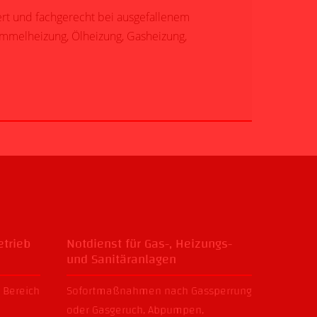
ert und fachgerecht bei ausgefallenem
Sammelheizung, Ölheizung, Gasheizung,
trieb
Notdienst für Gas-, Heizungs-
und Sanitäranlagen
 Bereich
Sofortmaßnahmen nach
Gassperrung
oder
Gasgeruch
,
Abpumpen
,