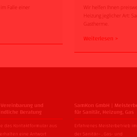
im Falle einer
Wir helfen Ihnen preisw
Heizung jeglicher Art: 
Gastherme.
Weiterlesen >
-Vereinbarung und
SamKon GmbH | Meisterbe
indliche Beratung
für Sanitär, Heizung, Gas
Sie das
Kontaktformular
aus
Erfahrenes Meisterbetrieb im
 erhalten eine Antwort
der
Sanitär
– ,
Gas-
und