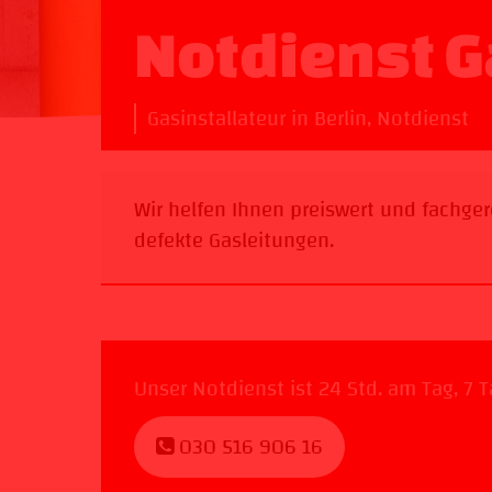
Notdienst 
Gasinstallateur in Berlin
,
Notdienst
Wir helfen Ihnen preiswert und fachge
defekte Gasleitungen.
Unser Notdienst ist 24 Std. am Tag, 7 
030 516 906 16