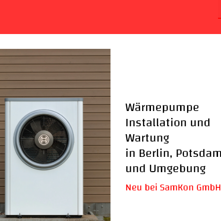
Wärmepumpe
Installation und
Wartung
in Berlin, Potsda
und Umgebung
Neu bei SamKon GmbH