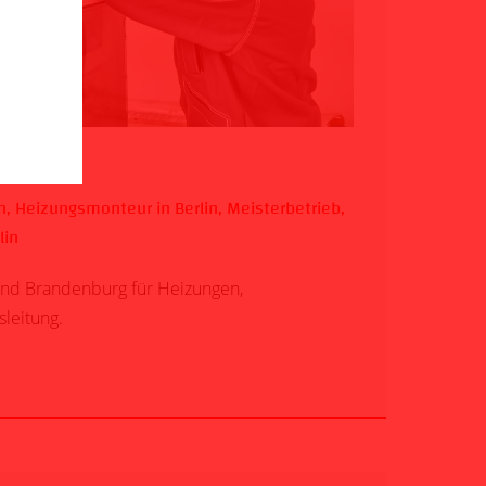
n
,
Heizungsmonteur in Berlin
,
Meisterbetrieb
,
lin
und Brandenburg für Heizungen,
sleitung.