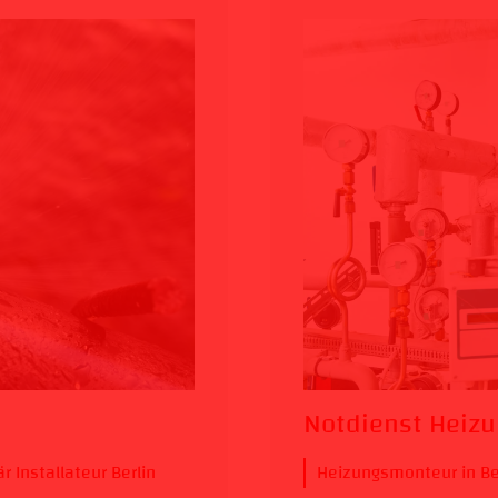
Notdienst Heizu
r Installateur Berlin
Heizungsmonteur in Be