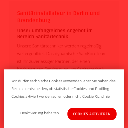
Sanitärinstallateur in Berlin und
Brandenburg
Unser umfangreiches Angebot im
Bereich Sanitärtechnik
Unsere Sanitärtechniker werden regelmäßig
weitergebildet. Das dynamische SamKon Team
ist Ihr zuverlässiger Partner, der einen
hochwertigen Service rund um Sanitärtechnik
bietet: Wartung, Kundendienst,
Wir dürfen technische Cookies verwenden, aber Sie haben das
Klempnerarbeiten und Notdienst.
Recht zu entscheiden, ob statistische Cookies und Profiling-
Cookies aktiviert werden sollen oder nicht.
Cookie Richtlinie
SANITÄR SERVICE
Back
Deaktivierung behalten
COOKIES AKTIVIEREN
To
Top