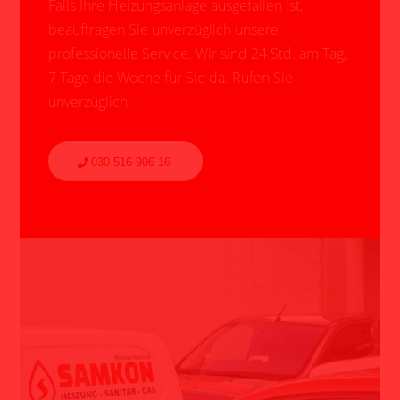
Falls Ihre Heizungsanlage ausgefallen ist,
beauftragen Sie unverzüglich unsere
professionelle Service. Wir sind 24 Std. am Tag,
7 Tage die Woche für Sie da. Rufen Sie
unverzüglich:
030 516 906 16