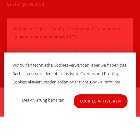
Leistungsspektrum
.
SamKon GmbH - Sanitär, Heizung und Gas Installateur
©
in Berlin und Brandenburg
2026
Wir dürfen technische Cookies verwenden, aber Sie haben das
Recht zu entscheiden, ob statistische Cookies und Profiling-
Startseite
Notdienst
Kontakt
Jobs
Impressum
Cookies aktiviert werden sollen oder nicht.
Cookie Richtlinie
Datenschutzerklärung
Back
Deaktivierung behalten
COOKIES AKTIVIEREN
To
Top