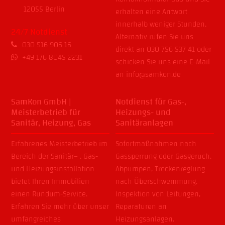
12055 Berlin
erhalten eine Antwort
innerhalb weniger Stunden.
24/7 Notdienst
Alternativ rufen Sie uns
030 516 906 16
direkt an
030 756 537 41
oder
+49 176 8045 2231
schicken Sie uns eine E-Mail
an
info@samkon.de
SamKon GmbH |
Notdienst für Gas-,
Meisterbetrieb für
Heizungs- und
Sanitär, Heizung, Gas
Sanitäranlagen
Erfahrenes Meisterbetrieb im
Sofortmaßnahmen nach
Bereich der
Sanitär
– ,
Gas-
Gassperrung
oder
Gasgeruch
,
und
Heizungsinstallation
Abpumpen
,
Trockenreglung
bietet Ihren Immobilien
nach
Überschwemmung
,
einen Rundum-Service.
Inspektion von Leitungen
,
Erfahren Sie mehr über unser
Reparaturen an
umfangreiches
Heizungsanlagen
.