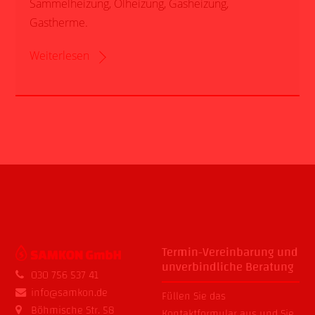
Sammelheizung, Ölheizung, Gasheizung,
Gastherme.
Weiterlesen
Termin-Vereinbarung und
unverbindliche Beratung
030 756 537 41
info@samkon.de
Füllen Sie das
Böhmische Str. 58
Kontaktformular
aus und Sie