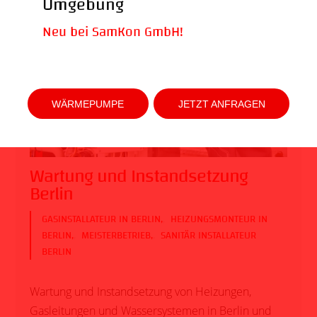
Umgebung
Neu bei SamKon GmbH!
WÄRMEPUMPE
JETZT ANFRAGEN
Wartung und Instandsetzung
Berlin
GASINSTALLATEUR IN BERLIN
,
HEIZUNGSMONTEUR IN
BERLIN
,
MEISTERBETRIEB
,
SANITÄR INSTALLATEUR
BERLIN
Wartung und Instandsetzung von Heizungen,
Gasleitungen und Wassersystemen in Berlin und